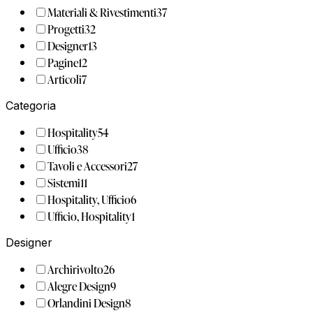
Materiali & Rivestimenti
37
Progetti
32
Designer
13
Pagine
12
Articoli
7
Categoria
Hospitality
54
Ufficio
38
Tavoli e Accessori
27
Sistemi
11
Hospitality, Ufficio
6
Ufficio, Hospitality
1
Designer
Archirivolto
26
Alegre Design
9
Orlandini Design
8