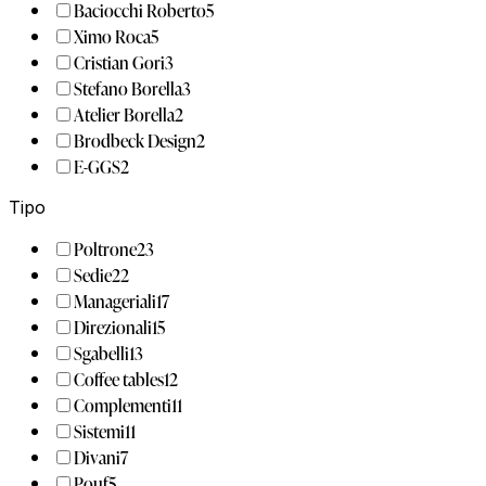
Baciocchi Roberto
5
Ximo Roca
5
Cristian Gori
3
Stefano Borella
3
Atelier Borella
2
Brodbeck Design
2
E-GGS
2
Tipo
Poltrone
23
Sedie
22
Manageriali
17
Direzionali
15
Sgabelli
13
Coffee tables
12
Complementi
11
Sistemi
11
Divani
7
Pouf
5