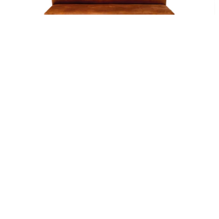
Benky
Prodotto
‹‹
‹
1
2
3
›
››