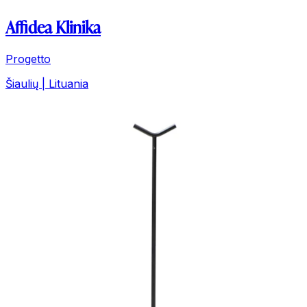
Affidea Klinika
Progetto
Šiaulių | Lituania