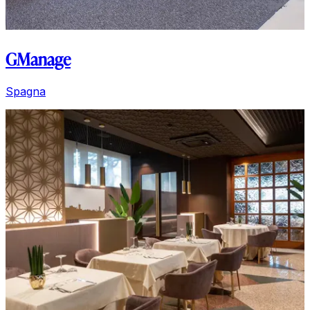
GManage
Spagna