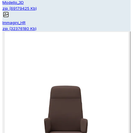
Modello_3D
zip
(
69179425
Kb)
Immagini_HR
zip
(
32376180
Kb)