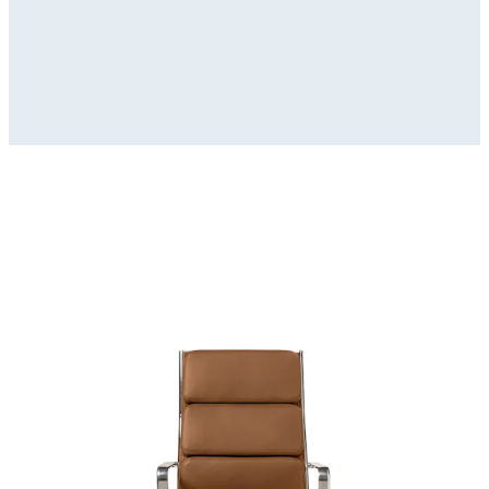
Modello_3D
zip
(
32392529
Kb)
Immagini_HR
zip
(
9145777
Kb)