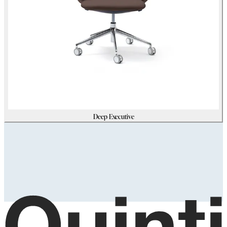
Deep Executive
Assets
Modello_3D
zip
(
211180305
Kb)
Immagini_HR
zip
(
6824756
Kb)