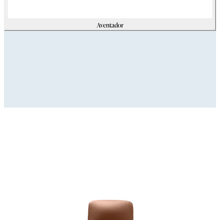
Aventador
Assets
Modello_3D
zip
(
69179425
Kb)
Immagini_HR
zip
(
32376180
Kb)