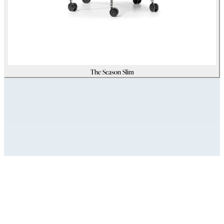
The Season Slim
Assets
Modello_3D
zip
(
33097001
Kb)
Immagini_HR
zip
(
15928358
Kb)