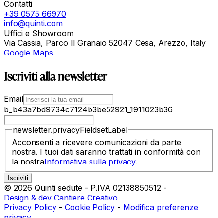
Contatti
+39 0575 66970
info@quinti.com
Uffici e Showroom
Via Cassia, Parco Il Granaio 52047 Cesa, Arezzo, Italy
Google Maps
Iscriviti alla newsletter
Email
b_b43a7bd9734c7124b3be52921_1911023b36
newsletter.privacyFieldsetLabel
Acconsenti a ricevere comunicazioni da parte
nostra. I tuoi dati saranno trattati in conformità con
la nostra
Informativa sulla privacy
.
©
2026
Quinti sedute
-
P.IVA
02138850512
-
Design & dev Cantiere Creativo
Privacy Policy
-
Cookie Policy
-
Modifica preferenze
privacy