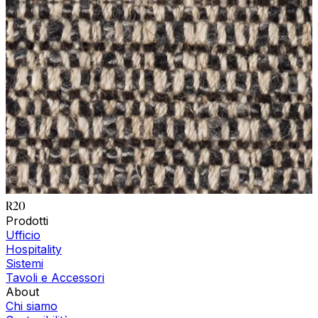
R20
Prodotti
Ufficio
Hospitality
Sistemi
Tavoli e Accessori
About
Chi siamo