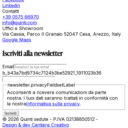
Linkedin
Contatti
+39 0575 66970
info@quinti.com
Uffici e Showroom
Via Cassia, Parco Il Granaio 52047 Cesa, Arezzo, Italy
Google Maps
Iscriviti alla newsletter
Email
b_b43a7bd9734c7124b3be52921_1911023b36
newsletter.privacyFieldsetLabel
Acconsenti a ricevere comunicazioni da parte
nostra. I tuoi dati saranno trattati in conformità con
la nostra
Informativa sulla privacy
.
©
2026
Quinti sedute
-
P.IVA
02138850512
-
Design & dev Cantiere Creativo