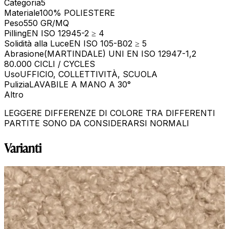
Categoria
5
Materiale
100% POLIESTERE
Peso
550 GR/MQ
Pilling
EN ISO 12945-2 ≥ 4
Solidità alla Luce
EN ISO 105-B02 ≥ 5
Abrasione
(MARTINDALE) UNI EN ISO 12947-1,2
80.000 CICLI / CYCLES
Uso
UFFICIO, COLLETTIVITÀ, SCUOLA
Pulizia
LAVABILE A MANO A 30°
Altro
LEGGERE DIFFERENZE DI COLORE TRA DIFFERENTI
PARTITE SONO DA CONSIDERARSI NORMALI
Varianti