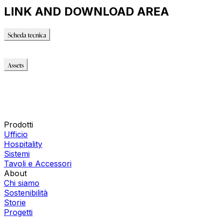
LINK AND DOWNLOAD AREA
Scheda tecnica
Scheda tecnica
Assets
Modello_2D
Modello_OBJ
Modello_SKP
Modello_DWG
Immagini_HR
Prodotti
Ufficio
Hospitality
Sistemi
Tavoli e Accessori
About
Chi siamo
Sostenibilità
Storie
Progetti