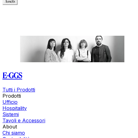
Assets
Modello_2D
Modello_OBJ
Modello_SKP
Modello_DWG
Immagini_HR
E-GGS
Tutti i Prodotti
Prodotti
Ufficio
Hospitality
Sistemi
Tavoli e Accessori
About
Chi siamo