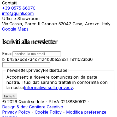
Contatti
+39 0575 66970
info@quinti.com
Uffici e Showroom
Via Cassia, Parco Il Granaio 52047 Cesa, Arezzo, Italy
Google Maps
Iscriviti alla newsletter
Email
b_b43a7bd9734c7124b3be52921_1911023b36
newsletter.privacyFieldsetLabel
Acconsenti a ricevere comunicazioni da parte
nostra. I tuoi dati saranno trattati in conformità con
la nostra
Informativa sulla privacy
.
©
2026
Quinti sedute
-
P.IVA
02138850512
-
Design & dev Cantiere Creativo
Privacy Policy
-
Cookie Policy
-
Modifica preferenze