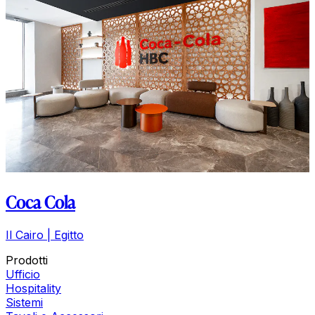
Coca Cola
Il Cairo | Egitto
Prodotti
Ufficio
Hospitality
Sistemi