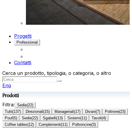
Progetti
Professional
Contatti
Cerca un prodotto, tipologia, o categoria, o altro
Eng
Prodotti
Filtra:
Sedie
(
22
)
Tutti
(
137
)
Direzionali
(
15
)
Manageriali
(
17
)
Divani
(
7
)
Poltrone
(
23
)
Pouf
(
5
)
Sedie
(
22
)
Sgabelli
(
13
)
Sistemi
(
11
)
Tavoli
(
4
)
Coffee tables
(
12
)
Complementi
(
11
)
Poltroncine
(
3
)