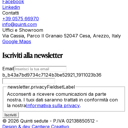
Facebook
Linkedin
Contatti
+39 0575 66970
info@quinti.com
Uffici e Showroom
Via Cassia, Parco Il Granaio 52047 Cesa, Arezzo, Italy
Google Maps
Iscriviti alla newsletter
Email
b_b43a7bd9734c7124b3be52921_1911023b36
newsletter.privacyFieldsetLabel
Acconsenti a ricevere comunicazioni da parte
nostra. I tuoi dati saranno trattati in conformità con
la nostra
Informativa sulla privacy
.
©
2026
Quinti sedute
-
P.IVA
02138850512
-
Design & dev Cantiere Creativo