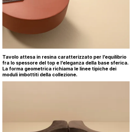
Tavolo attesa in resina caratterizzato per l’equilibrio
fra lo spessore del top e l’eleganza della base sferica.
La forma geometrica richiama le linee tipiche dei
moduli imbottiti della collezione.