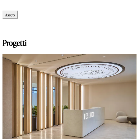
Scheda tecnica
Assets
Modello_3D
Immagini_HR
Progetti