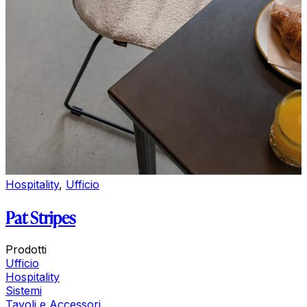
Hospitality
,
Ufficio
Pat Stripes
Prodotti
Ufficio
Hospitality
Sistemi
Tavoli e Accessori