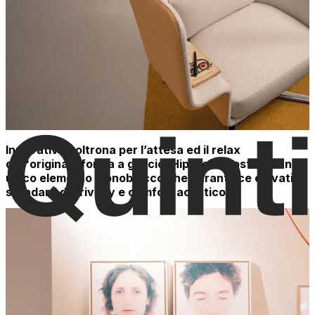
Innovativa poltrona per l’attesa ed il relax
dall'originale forma a guscio.
Hip
è composta da un
unico elemento monoblocco che garantisce elevati
standard di privacy e comfort acustico.