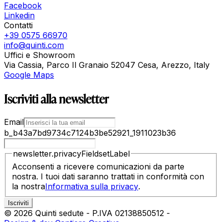
Facebook
Linkedin
Contatti
+39 0575 66970
info@quinti.com
Uffici e Showroom
Via Cassia, Parco Il Granaio 52047 Cesa, Arezzo, Italy
Google Maps
Iscriviti alla newsletter
Email
b_b43a7bd9734c7124b3be52921_1911023b36
newsletter.privacyFieldsetLabel
Acconsenti a ricevere comunicazioni da parte
nostra. I tuoi dati saranno trattati in conformità con
la nostra
Informativa sulla privacy
.
©
2026
Quinti sedute
-
P.IVA
02138850512
-