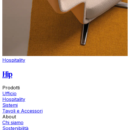
Hospitality
Hip
Prodotti
Ufficio
Hospitality
Sistemi
Tavoli e Accessori
About
Chi siamo
Sostenibilità