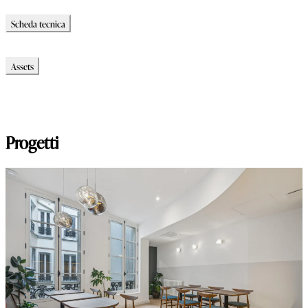
Scheda tecnica
Scheda tecnica
Assets
Modello_2D
Modello_OBJ
Modello_SKP
Progetti